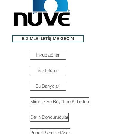
BİZİMLE İLETİŞİME GEÇİN
İnkübatörler
Santrifüjler
Su Banyoları
Klimatik ve Büyütme Kabinleri
Derin Dondurucular
Buharlı Sterilizatörler