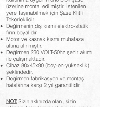
üzerine montaj edilmiştir. İstenilen
yere Taşınabilmek için Şase Klitli
Tekerleklidir
Değirmenin dış kısmı elektro-statik
fırın boyalıdır.
Motor ve kasnak kısmı muhafaza
altına alınmıştır.
Değirmen 230 VOLT-50hz şehir akımı
ile çalışmaktadır.
Cihaz 80x45x90 (boy-en-yükseklik)
şeklindedir.
Değirmen fabrikasyon ve montaş
hatalarına karşı 2 yıl garantilidir.
NOT:
Sizin aklınızda olan , sizin
işlerinizi kolaylaştıracak bir işlev varsa
düşünüp tasarlanıp size sunulduktan
sonra onlaylandığı takdirde üretime
geçilebilir.
BİZİMLE İLETİŞİME GEÇİN