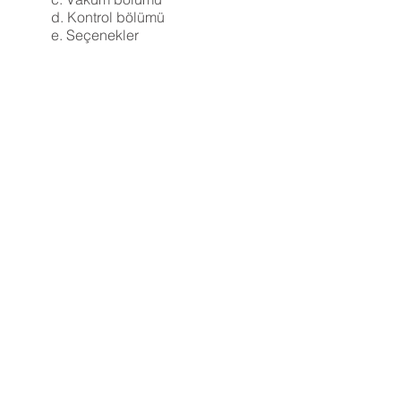
d. Kontrol bölümü
e. Seçenekler
SEÇENEKLER
1. Vakum pompası (aralık):
400LPM ~ 1600LPM
2. Isı plakasının sıcaklığını
değiştirme seçeneği (FDT
için)
3. Ek raflar için seçenek
4. Kimyasal tuzak
5. Yağ buharı tuzağı
6. Aktif karbon
7. Değiştirme seçeneği
malzemeler (SUS316)
8. Soğuk tuzağın sıcaklığını
değiştirme seçeneği
9. CIP (Otomatik temizleme
cihazı)