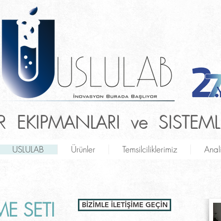
 EKIPMANLARI ve SISTEML
USLULAB
Ürünler
Temsilciliklerimiz
Anal
E SETI
BİZİMLE İLETİŞİME GEÇİN