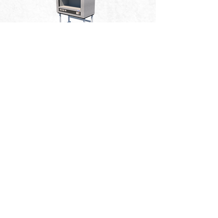
NOT:
Sizin aklınızda olan , sizin
işlerinizi kolaylaştıracak bir işlev varsa
düşünüp tasarlanıp size sunulduktan
sonra onlaylandığı takdirde üretime
geçilebilir.
BİZİMLE İLETİŞİME GEÇİN
FİYAT ALIN