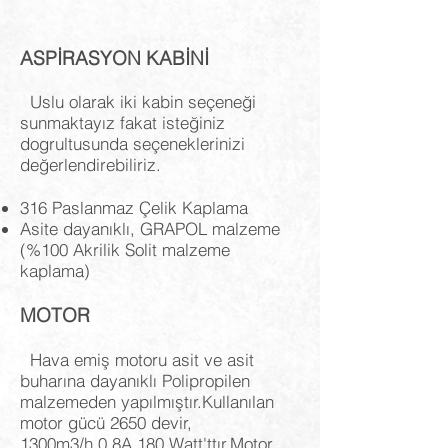
ASPİRASYON KABİNİ
Uslu olarak iki kabin seçeneği
sunmaktayız fakat isteğiniz
dogrultusunda seçeneklerinizi
değerlendirebiliriz.
316 Paslanmaz Çelik Kaplama
Asite dayanıklı, GRAPOL malzeme
(%100 Akrilik Solit malzeme
kaplama)
MOTOR
Hava emiş motoru asit ve asit
buharına dayanıklı Polipropilen
malzemeden yapılmıştır.Kullanılan
motor gücü 2650 devir,
1300m3/h,0.8A,180 Watt'ttır.Motor