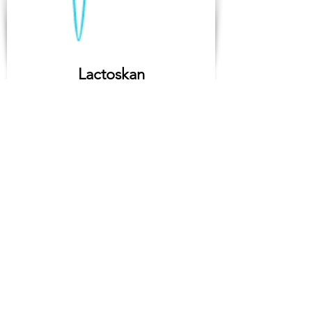
Lactoskan
TET Termostatik
Cihazlar
Tek cihazda ultrasonik süt
analizörü ve somatik hücre
sayacı!
Somatik hücre sayacı
özellikleri:
Hızlı otomatik odaklama ve
hücre sayma yazılımı ile üst
düzey otomatik floresan
mikroskop;
İnek, koyun, keçi, manda ve
anne sütünün hızlı, doğru,
güvenilir somatik hücre
analizi;